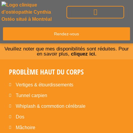
Problèmes haut du corps
Problèmes bas du corps
Rendez-vous
Veuillez noter que mes disponibilités sont réduites. Pour
en savoir plus,
cliquez ici.
PROBLÈME HAUT DU CORPS
Vertiges & étourdissements
Tunnel carpien
Whiplash & commotion cérébrale
Dos
Mâchoire